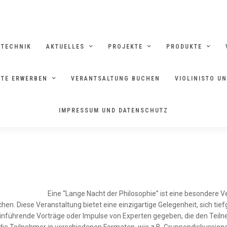
RTECHNIK
AKTUELLES
PROJEKTE
PRODUKTE
TE ERWERBEN
VERANTSALTUNG BUCHEN
VIOLINISTO U
NGE NACHT DER PHILOSOP
IMPRESSUM UND DATENSCHUTZ
Eine “Lange Nacht der Philosophie” ist eine besondere V
chen. Diese Veranstaltung bietet eine einzigartige Gelegenheit, sich t
inführende Vorträge oder Impulse von Experten gegeben, die den Teil
die Teilnehmer in verschiedenen Formaten, wie z.B. Gruppendiskussio