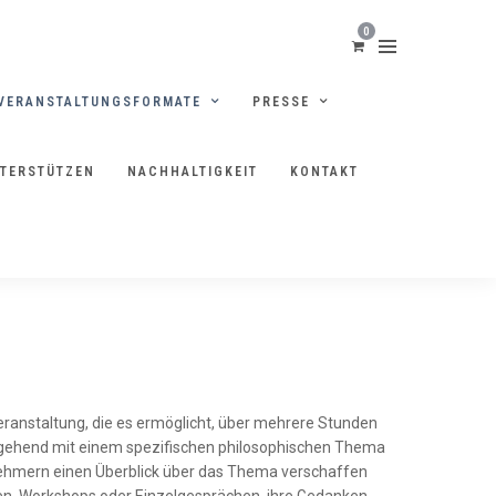
0
VERANSTALTUNGSFORMATE
PRESSE
NTERSTÜTZEN
NACHHALTIGKEIT
KONTAKT
HIE
eranstaltung, die es ermöglicht, über mehrere Stunden
iefgehend mit einem spezifischen philosophischen Thema
nehmern einen Überblick über das Thema verschaffen
nen, Workshops oder Einzelgesprächen, ihre Gedanken