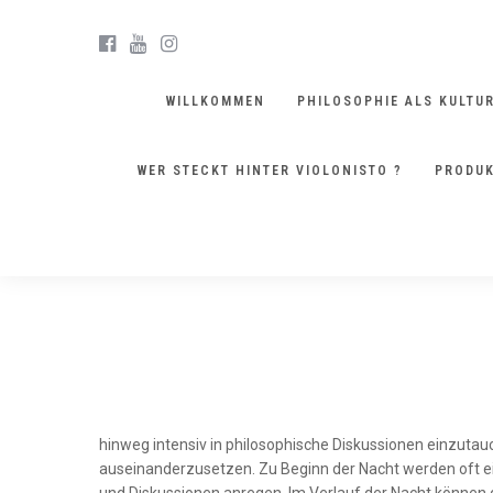
WILLKOMMEN
PHILOSOPHIE ALS KULTU
WER STECKT HINTER VIOLONISTO ?
PRODUK
LA
FORMATE
hinweg intensiv in philosophische Diskussionen einzutau
auseinanderzusetzen. Zu Beginn der Nacht werden oft e
und Diskussionen anregen. Im Verlauf der Nacht können 