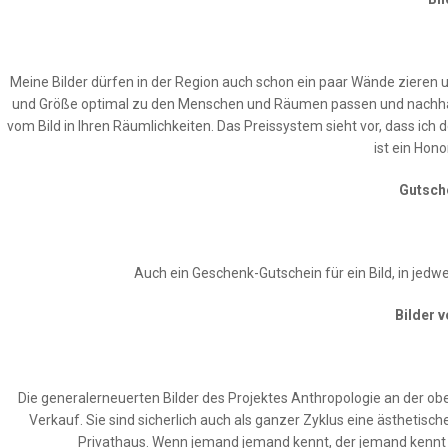
Meine Bilder dürfen in der Region auch schon ein paar Wände zieren un
und Größe optimal zu den Menschen und Räumen passen und nachhalt
vom Bild in Ihren Räumlichkeiten. Das Preissystem sieht vor, dass ich d
ist ein Hon
Gutsch
Auch ein Geschenk-Gutschein für ein Bild, in jedw
Bilder 
Die generalerneuerten Bilder des Projektes Anthropologie an der 
Verkauf. Sie sind sicherlich auch als ganzer Zyklus eine ästhetisc
Privathaus. Wenn jemand jemand kennt, der jemand kennt … 