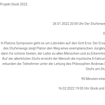
Projekt Glück 2022
26.01.2022 20:00 Uhr Der Stufenw
D
In Platons Symposion geht es um Lobreden auf den Gott Eros. Der Eros
des Stufenwegs zeigt Platon den Weg eines exemplarischen Jünglings, 
dann für schöne Seelen, der Liebe zu allen Menschen und zu Erkenntnis
Auf der allerletzten Stufe erreicht der Mensch die mystische Erfahru
erkunden die Teilnehmer unter der Leitung des Philosophen Andreas 
Stufe um St
90 Minuten inte
16.02.2022 19:00 Uhr Glück und