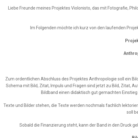
ER
Liebe Freunde meines Projektes Violonisto, das mit Fotografie, Ph
Im Folgenden möchte ich kurz von den laufenden Proj
BEN
Proje
BUCHEN
Anthro
STÜTZEN
Zum ordentlichen Abschluss des Projektes Anthropologie soll ein Bild
Schema mit Bild, Zitat, Impuls und Fragen sind jetzt zu Bild, Zitat, 
Bildband einen didaktisch gut gemachten Einstieg 
Texte und Bilder stehen, die Texte werden nochmals fachlich lektoriert
soll b
Sobald die Finanzierung steht, kann der Band in den Druck ge
Bi