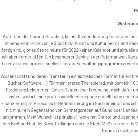
P
Winteraus
Aufgrund der Corona-Situation, keiner Kostendeckung für letzten bei
Stipendien in Höhe von je 3500 € für Kunst und Kultur beim Land B
fertig sind, gibt es Stand heute für 2022 keinen Kalender und aktuell
ich aber immer offen. Ein besonderer Dank gilt der Patentanwalt Kanzl
Lizenz für ein professionelles Literaturverwaltungsprogramm erwerbe
Wissenschaft und deren Transfer in ein ästhetisches Format für ein bre
Bücher, Software, …) Für mein letztes Therapierad, mit dem ich 10.
Förderung bekommen. Ein großväterlicher Freund hat mich dafür unte
leisten, weil ich eine professionelle Homepage erstellt habe und ma
Finanzierung im Voraus oder Refinanzierung im Nachhinein ist das sch
nicht nur ein Gegenstand von Sonntagsreden auf Bund oder Landese
ankommen. Mein Wunsch ist prinzipiell, wie einst Christo und Jeanne-
den Bildband hat der Kreis Tuttlingen und die Stadt Meßkirch bereits V
freue ich mich, üb