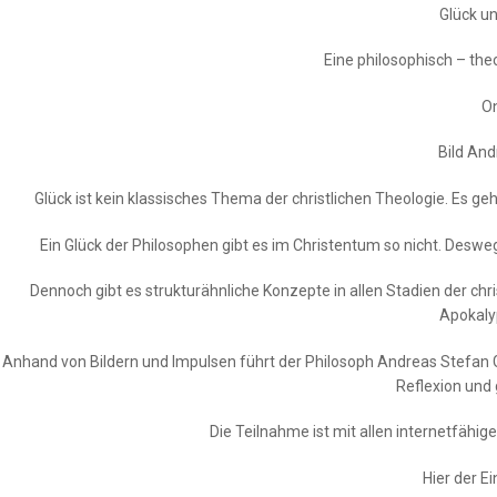
Glück u
Eine philosophisch – th
On
Bild And
Glück ist kein klassisches Thema der christlichen Theologie. Es ge
Ein Glück der Philosophen gibt es im Christentum so nicht. Deswe
Dennoch gibt es strukturähnliche Konzepte in allen Stadien der ch
Apokaly
Anhand von Bildern und Impulsen führt der Philosoph Andreas Stefan G
Reflexion und
Die Teilnahme ist mit allen internetfähi
Hier der E