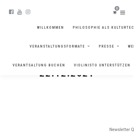
0
WILLKOMMEN
PHILOSOPHIE ALS KULTURTE
VERANSTALTUNGSFORMATE
PRESSE
WE
NEWSLETTER VOM
VERANTSALTUNG BUCHEN
VIOLINISTO UNTERSTÜTZEN
22.12.2021
FORMATE
Newsletter 