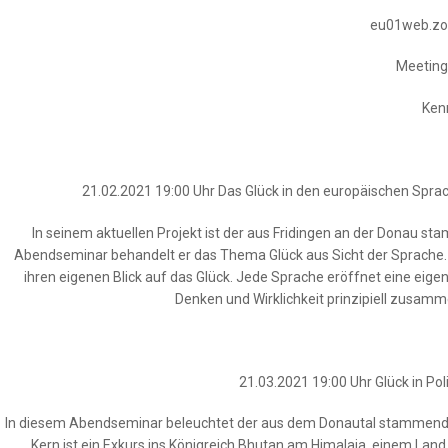
eu01web.zo
Meeting
Ken
21.02.2021 19:00 Uhr Das Glück in den europäischen Sprac
In seinem aktuellen Projekt ist der aus Fridingen an der Donau s
Abendseminar behandelt er das Thema Glück aus Sicht der Sprache. D
ihren eigenen Blick auf das Glück. Jede Sprache eröffnet eine eig
Denken und Wirklichkeit prinzipiell zusamm
21.03.2021 19:00 Uhr Glück in Po
In diesem Abendseminar beleuchtet der aus dem Donautal stammend
Kern ist ein Exkurs ins Königreich Bhutan am Himalaja, einem Land,