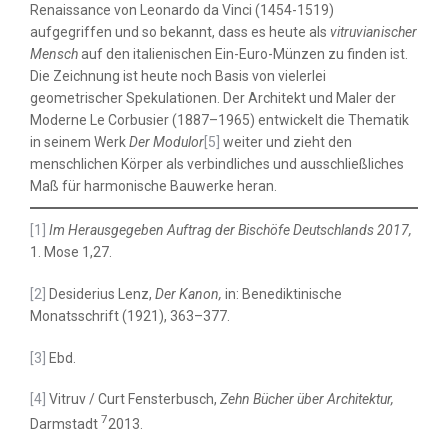
Renaissance von Leonardo da Vinci (1454-1519)
aufgegriffen und so bekannt, dass es heute als
vitruvianischer
Mensch
auf den italienischen Ein-Euro-Münzen zu finden ist.
Die Zeichnung ist heute noch Basis von vielerlei
geometrischer Spekulationen. Der Architekt und Maler der
Moderne Le Corbusier (1887–1965) entwickelt die Thematik
in seinem Werk
Der Modulor
[5]
weiter und zieht den
menschlichen Körper als verbindliches und ausschließliches
Maß für harmonische Bauwerke heran.
[1]
Im Herausgegeben Auftrag der Bischöfe Deutschlands 2017,
1. Mose 1,27.
[2]
Desiderius Lenz,
Der Kanon,
in: Benediktinische
Monatsschrift (1921), 363–377.
[3]
Ebd.
[4]
Vitruv / Curt Fensterbusch,
Zehn Bücher über Architektur,
7
Darmstadt
2013.