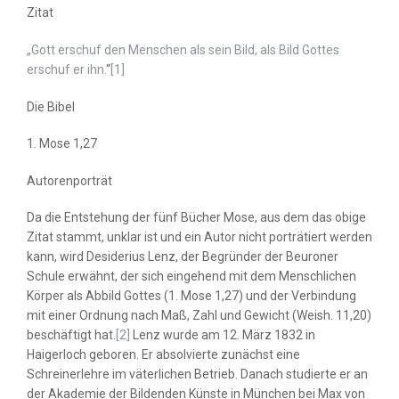
Zitat
ER
„Gott erschuf den Menschen als sein Bild, als Bild Gottes
erschuf er ihn.
“
[1]
BEN
Die Bibel
1. Mose 1,27
BUCHEN
Autorenporträt
STÜTZEN
Da die Entstehung der fünf Bücher Mose, aus dem das obige
Zitat stammt, unklar ist und ein Autor nicht porträtiert werden
kann, wird Desiderius Lenz, der Begründer der Beuroner
Schule erwähnt, der sich eingehend mit dem Menschlichen
Körper als Abbild Gottes (1. Mose 1,27) und der Verbindung
mit einer Ordnung nach Maß, Zahl und Gewicht (Weish. 11,20)
beschäftigt hat.
[2]
Lenz wurde am 12. März 1832 in
Haigerloch geboren. Er absolvierte zunächst eine
Schreinerlehre im väterlichen Betrieb. Danach studierte er an
der Akademie der Bildenden Künste in München bei Max von