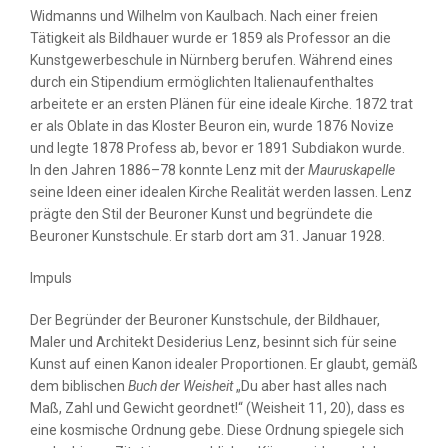
Widmanns und Wilhelm von Kaulbach. Nach einer freien
Tätigkeit als Bildhauer wurde er 1859 als Professor an die
Kunstgewerbeschule in Nürnberg berufen. Während eines
durch ein Stipendium ermöglichten Italienaufenthaltes
arbeitete er an ersten Plänen für eine ideale Kirche. 1872 trat
er als Oblate in das Kloster Beuron ein, wurde 1876 Novize
und legte 1878 Profess ab, bevor er 1891 Subdiakon wurde.
In den Jahren 1886–78 konnte Lenz mit der
Mauruskapelle
seine Ideen einer idealen Kirche Realität werden lassen. Lenz
prägte den Stil der Beuroner Kunst und begründete die
Beuroner Kunstschule. Er starb dort am 31. Januar 1928.
Impuls
Der Begründer der Beuroner Kunstschule, der Bildhauer,
Maler und Architekt Desiderius Lenz, besinnt sich für seine
Kunst auf einen Kanon idealer Proportionen. Er glaubt, gemäß
dem biblischen
Buch der Weisheit
„Du aber hast alles nach
Maß, Zahl und Gewicht geordnet!“ (Weisheit 11, 20), dass es
eine kosmische Ordnung gebe. Diese Ordnung spiegele sich