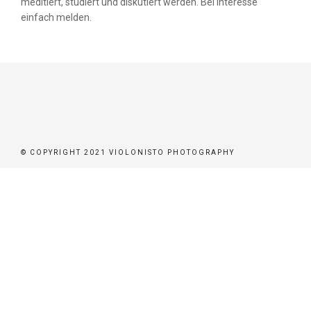
meditiert, studiert und diskutiert werden. Bei Interesse
ER
einfach melden.
BEN
BUCHEN
STÜTZEN
© COPYRIGHT 2021 VIOLONISTO PHOTOGRAPHY