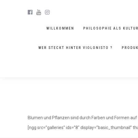
WILLKOMMEN
PHILOSOPHIE ALS KULTU
WER STECKT HINTER VIOLONISTO ?
PRODUK
FORMATE
Blumen und Pflanzen sind durch Farben und Formen auf
[ngg src=”galleries” ids=”8″ display=”basic_thumbnail” t