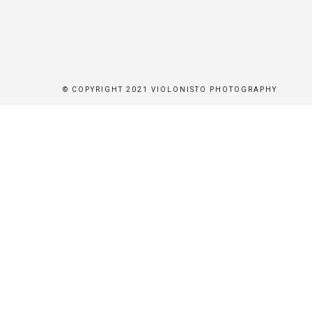
ER
BEN
© COPYRIGHT 2021 VIOLONISTO PHOTOGRAPHY
BUCHEN
STÜTZEN