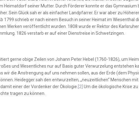
dem Heimatdorf seiner Mutter. Durch Förderer konnte er das Gymnasium 
icher. Sein Glück sah er als einfacher Landpfarrer. Er war aber zu Höher
b 1799 schrieb er nach einem Besuch in seiner Heimat im Wiesenthal d
denen Werken veröffentlicht wurden. 1808 wurde er Rektor des Karlsruhe
mlung. 1826 verstarb er auf einer Dienstreise in Schwetzingen.
tiert gerne obige Zeilen von Johann Peter Hebel (1760-1826), um Hei
oßes und Wesentliches nur auf Basis guter Verwurzelung entstehen kann
ss wir die Anstrengung auf uns nehmen sollen, aus der Erde (dem Phys
önnen. Heidegger sah den entwurzelten, „neuzeitlichen“ Menschen mit 
 damit einer der Vordenker der Ökologie.
[2]
Um die ökologische Krise zu 
üchte tragen zu können.