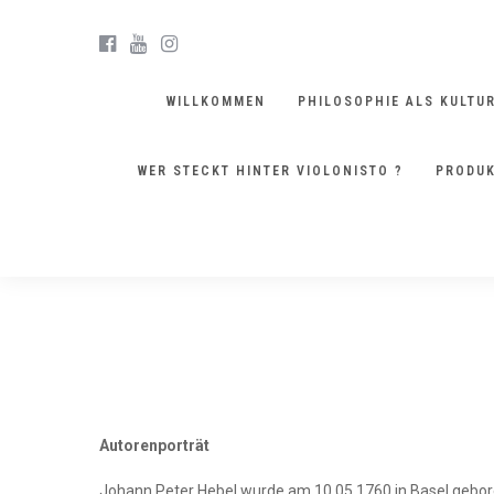
WILLKOMMEN
PHILOSOPHIE ALS KULTU
WER STECKT HINTER VIOLONISTO ?
PRODUK
FORMATE
Autorenporträt
Johann Peter Hebel wurde am 10.05.1760 in Basel geboren