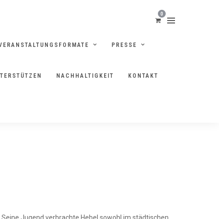
0
VERANSTALTUNGSFORMATE
PRESSE
NTERSTÜTZEN
NACHHALTIGKEIT
KONTAKT
d. Seine Jugend verbrachte Hebel sowohl im städtischen