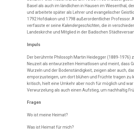
ER
Basel als auch im ländlichen in Hausen im Wiesenthal, 
und arbeitete später als Lehrer und evangelischer Geistl
1792 Hofdiakon und 1798 außerordentlicher Professor. A
verfasste er seine
Kalendergeschichten
, die in verschie
Landeskirche und Mitglied in der Badischen Städteversam
BEN
Impuls
BUCHEN
Der berühmte Philosoph Martin Heidegger (1889-1976) zi
STÜTZEN
Neuzeit als entwurzelten Heimatlosen und meint, dass Gr
Wurzeln und der Bodenständigkeit, zeigen aber auch, da
emporzusteigen, um dort blühen und Früchte tragen zu k
kritisch, hielt eine Umkehr aber noch für möglich und war
Verwurzelung als auch einen Aufstieg, um nachhaltig Fr
Fragen
Wo ist meine Heimat?
Was ist Heimat für mich?