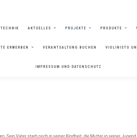
RTECHNIK
AKTUELLES
PROJEKTE
PRODUKTE
TE ERWERBEN
VERANTSALTUNG BUCHEN
VIOLINISTO U
HEIMAT
IMPRESSUM UND DATENSCHUTZ
. Sein Vater starb noch in seiner Kindheit, die Mutter in seiner Jugen