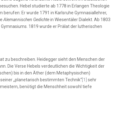
besuchen. Hebel studierte ab 1778 in Erlangen Theologie
em berufen: Er wurde 1791 in Karlsruhe Gymnasiallehrer,
ie
Alemannischen Gedichte
in Wiesentäler Dialekt. Ab 1803
r Gymnasiums. 1819 wurde er Prälat der lutherischen
mat zu beschreiben. Heidegger sieht den Menschen der
. Die Verse Hebels verdeutlichen die Wichtigkeit der
ischen) bis in den Äther (dem Metaphysischen)
seiner „planetarisch bestimmten Technik“
[1]
sehr
meistern, benötigt die Menschheit sowohl tiefe