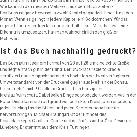
zum Mitnehmen im Pop-up-Store im Ifflingerweg 50 78567 Fridingen
Wie kann ich den meisten Mehrwert aus dem Buch ziehen?
Das Buch ist ganz bewusst in zwölf Kapitel gegliedert. Eines für jeden
Monat. Wenn es gelingt in jedem Kapitel ein“ Goldkörnchen“ für das
eigene Leben zu entdecken und innerhalb eines Monats diese eine
Erkenntnis umzusetzen, hat man wahrscheinlich den größten
Mehrwert.
Ist das Buch nachhaltig gedruckt?
Das Buch ist mit seinem Format von 28 auf 28 cm eine echte Größe
und liegt einfach gut in der Hand. Der Druck ist Cradle to Cradle
zertifiziert und entspricht somit den höchsten weltweit verfügbaren
Umweltstandards von der Druckerei gugler aus Melk an der Donau.
Grüner geht’s nicht! Cradle to Cradle ist ein Prinzip der
Kreislaufwirtschaft. Dabei sollen Dinge so produziert werden, wie in der
Natur. Diese kann sich aufgrund von perfekten Kreisläufen erlauben,
jeden Frühling frische Blüten und jeden Sommer neue Früchte
hervorzubringen. Michael Braungart ist der Erfinder des
Designkonzepts Cradle to Cradle und ist Professor für Öko-Design in
Lüneburg. Er stammt aus dem Kreis Tuttlingen.