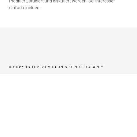
meditiert, studiert und diskutiert werden. Bei Interesse
einfach melden.
© COPYRIGHT 2021 VIOLONISTO PHOTOGRAPHY
ATE