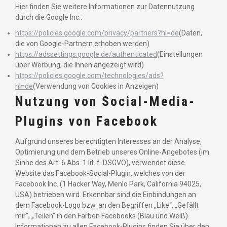
Hier finden Sie weitere Informationen zur Datennutzung
durch die Google Inc.:
https://policies.google.com/privacy/partners?hl=de
(Daten,
die von Google-Partnern erhoben werden)
https://adssettings.google.de/authenticated
(Einstellungen
über Werbung, die Ihnen angezeigt wird)
https://policies.google.com/technologies/ads?
hl=de
(Verwendung von Cookies in Anzeigen)
Nutzung von Social-Media-
Plugins von Facebook
Aufgrund unseres berechtigten Interesses an der Analyse,
Optimierung und dem Betrieb unseres Online-Angebotes (im
Sinne des Art. 6 Abs. 1 lit. f. DSGVO), verwendet diese
Website das Facebook-Social-Plugin, welches von der
Facebook Inc. (1 Hacker Way, Menlo Park, California 94025,
USA) betrieben wird. Erkennbar sind die Einbindungen an
dem Facebook-Logo bzw. an den Begriffen „Like“, „Gefällt
mir“, „Teilen“ in den Farben Facebooks (Blau und Weiß).
Informationen zu allen Facebook-Plugins finden Sie über den