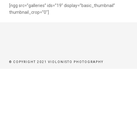
[ngg src=”galleries” ids=”19″ display=”basic_thumbnail”
ER
thumbnail_crop=”0″]
BEN
BUCHEN
© COPYRIGHT 2021 VIOLONISTO PHOTOGRAPHY
STÜTZEN