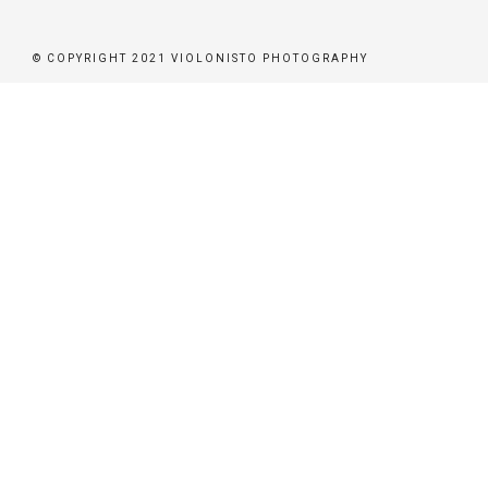
ER
© COPYRIGHT 2021 VIOLONISTO PHOTOGRAPHY
BEN
BUCHEN
STÜTZEN