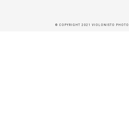
ER
© COPYRIGHT 2021 VIOLONISTO PHOT
BEN
BUCHEN
STÜTZEN